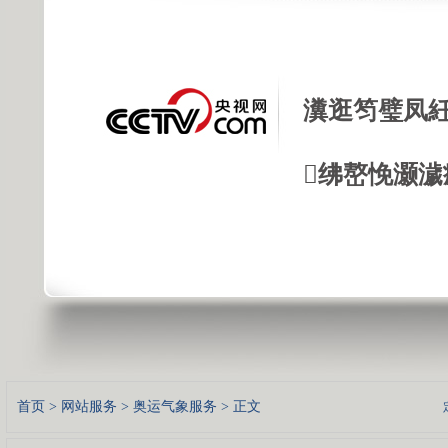
瀵逛笉璧凤紝
绋嶅悗灏濊
首页
>
网站服务
>
奥运气象服务
> 正文