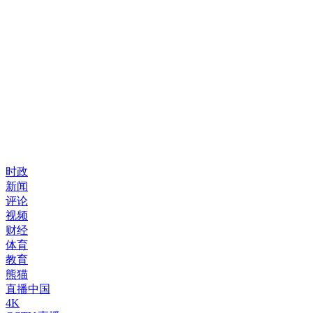
时政
新闻
评论
视频
财经
体育
教育
熊猫
直播中国
4K