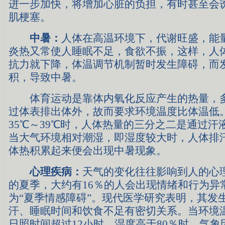
进一步加快，将增加心脏的负担，有时甚至会
肌梗塞。
中暑：
人体在高温环境下，代谢旺盛，能
炎热又常使人睡眠不足，食欲不振，这样，人
抗力就下降，体温调节机制暂时发生障碍，而
积，导致中暑。
体育运动是靠体内氧化反应产生的热量，多
过体表排出体外，故而要求环境温度比体温低
35℃～39℃时，人体热量的三分之二是通过汗
当大气环境相对潮湿，即湿度较大时，人体排
体热积累起来便会出现中暑现象。
心理疾病：
天气的变化往往影响到人的心
的夏季，大约有16％的人会出现情绪和行为异
为“夏季情感障碍”。现代医学研究表明，其发
汗、睡眠时间和饮食不足有密切关系。当环境温
日照时间超过12小时，湿度高于80％时，气