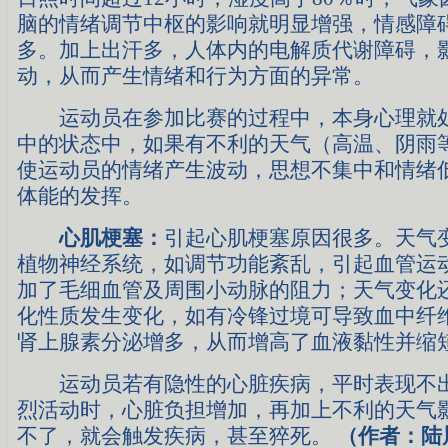
脑的情绪调节中枢的影响就明显增强，情感障
多。加上出汗多，人体内的电解质代谢障碍，
动，从而产生情绪和行为方面的异常。
运动员在参加比赛的过程中，本身心理就处
中的状态中，如果有不利的天气（高温、阴雨
使运动员的情绪产生波动，思想不集中和情绪
体能的发挥。
心肌梗塞：
引起心肌梗塞原因很多。天气
植物神经系统，如调节功能紊乱，引起血管运
加了毛细血管及周围小动脉的阻力；天气变化
化性质发生变化，如有冷锋过境可导致血中纤
肾上腺素分泌增多，从而增高了血液黏性并缩
运动员若有隐性的心脏疾病，平时表现不出
烈活动时，心脏负担增加，再加上不利的天气
不了，就会触发疾病，甚至猝死。
（作者：陆