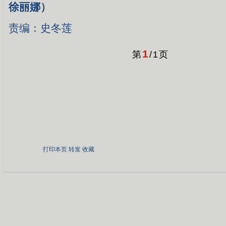
徐丽娜）
责编：史冬莲
1
第
/
1
页
打印本页
转发
收藏