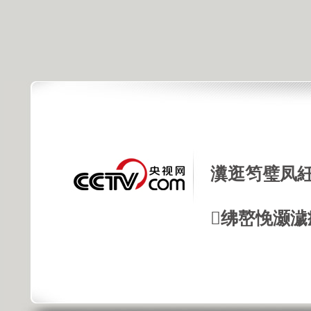
瀵逛笉璧凤紝
绋嶅悗灏濊