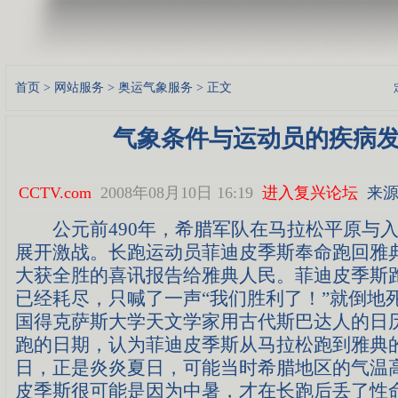
首页
>
网站服务
>
奥运气象服务
> 正文
气象条件与运动员的疾病
CCTV.com
2008年08月10日 16:19
进入复兴论坛
来源
公元前490年，希腊军队在马拉松平原与入
展开激战。长跑运动员菲迪皮季斯奉命跑回雅
大获全胜的喜讯报告给雅典人民。菲迪皮季斯
已经耗尽，只喊了一声“我们胜利了！”就倒地
国得克萨斯大学天文学家用古代斯巴达人的日
跑的日期，认为菲迪皮季斯从马拉松跑到雅典的
日，正是炎炎夏日，可能当时希腊地区的气温高
皮季斯很可能是因为中暑，才在长跑后丢了性