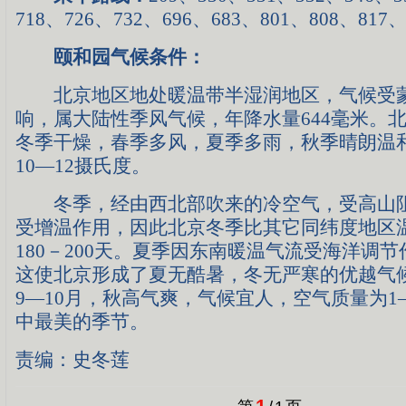
718、726、732、696、683、801、808、81
颐和园气候条件：
北京地区地处暖温带半湿润地区，气候受
响，属大陆性季风气候，年降水量644毫米。
冬季干燥，春季多风，夏季多雨，秋季晴朗温
10—12摄氏度。
冬季，经由西北部吹来的冷空气，受高山阻
受增温作用，因此北京冬季比其它同纬度地区
180－200天。夏季因东南暖温气流受海洋调
这使北京形成了夏无酷暑，冬无严寒的优越气
9—10月，秋高气爽，气候宜人，空气质量为1
中最美的季节。
责编：史冬莲