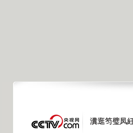
瀵逛笉璧凤紝