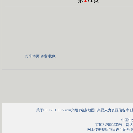
1
第
/
1
页
打印本页
转发
收藏
关于CCTV
|
CCTV.com介绍
|
站点地图
|
央视人力资源储备库
|
中国中
京ICP证060535号
网络文
网上传播视听节目许可证号 01