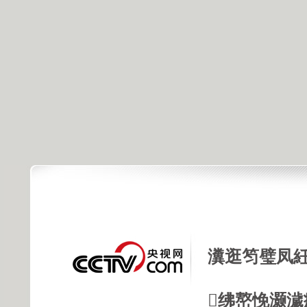
瀵逛笉璧凤紝
绋嶅悗灏濊