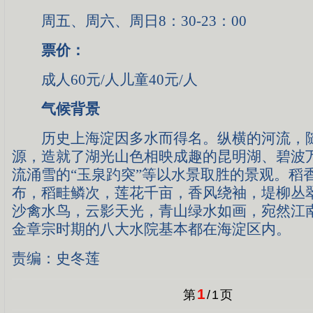
周五、周六、周日8：30-23：00
票价：
成人60元/人儿童40元/人
气候背景
历史上海淀因多水而得名。纵横的河流，
源，造就了湖光山色相映成趣的昆明湖、碧波
流涌雪的“玉泉趵突”等以水景取胜的景观。稻
布，稻畦鳞次，莲花千亩，香风绕袖，堤柳丛
沙禽水鸟，云影天光，青山绿水如画，宛然江
金章宗时期的八大水院基本都在海淀区内。
责编：史冬莲
1
第
/
1
页