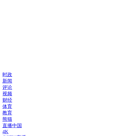
时政
新闻
评论
视频
财经
体育
教育
熊猫
直播中国
4K