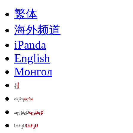
繁体
海外频道
iPanda
English
Монгол