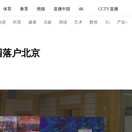
体育
教育
熊猫
直播中国
4K
CCTV.直播
式妙语
主持人
下载央视影音
热解读
天天学习
旅游
科普
健康
乐龄
阅读
艺术
数智
5G
产业+
纪录片网
国家大剧院
大型活动
园落户北京
科技
法治
文娱
人物
公益
图片
习式妙语
央视快评
央视网评
光华锐评
锋面
频道
VR/AR
4K专区
全景新闻
请入列
人生第一次
人生第二次
冬奥会
CBA
NBA
中超
国足
国际足球
网球
综
体育江湖
文化体育
冰雪道路
足球道路