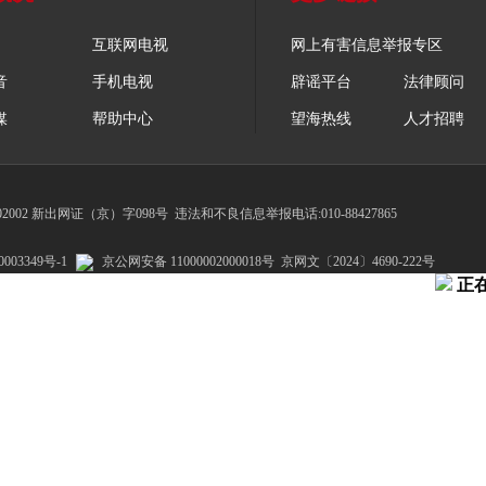
互联网电视
网上有害信息举报专区
音
手机电视
辟谣平台
法律顾问
媒
帮助中心
望海热线
人才招聘
002 新出网证（京）字098号
违法和不良信息举报电话:010-88427865
003349号-1
京公网安备 11000002000018号
京网文〔2024〕4690-222号
正