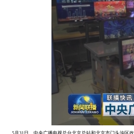
财经
教育
乡村振兴
生态环境
一带一路
大国智造
大国展会
大国保险
云顶对话
CCTV.节目官网
直播
节目单
栏目
片库
5月31日，中央广播电视总台北京总站和北京市门头沟区政