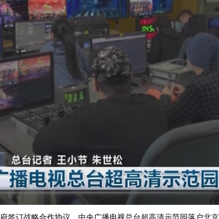
央博
非遗
文化
旅游
科普
健康
乐龄
阅读
云起
超级工厂
智敬中国
全民健康
颜选攻略
海洋
热播榜
总台企业白名单
府签订战略合作协议，中央广播电视总台超高清示范园落户北京