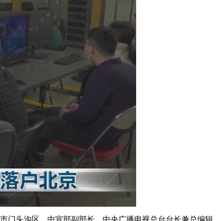
艺术
汽车
数智
5G
产业+
时尚
天气
才艺
网展
央央好物
市门头沟区。中宣部副部长、中央广播电视总台台长兼总编辑