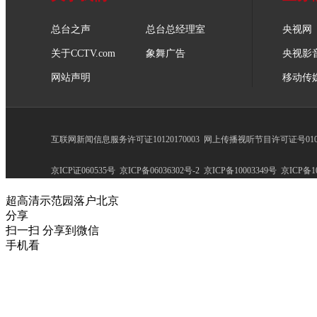
总台之声
总台总经理室
央视网
关于CCTV.com
象舞广告
央视影
网站声明
移动传
互联网新闻信息服务许可证10120170003
网上传播视听节目许可证号0102
京ICP证060535号
京ICP备06036302号-2
京ICP备10003349号
京ICP备10
超高清示范园落户北京
分享
扫一扫 分享到微信
手机看