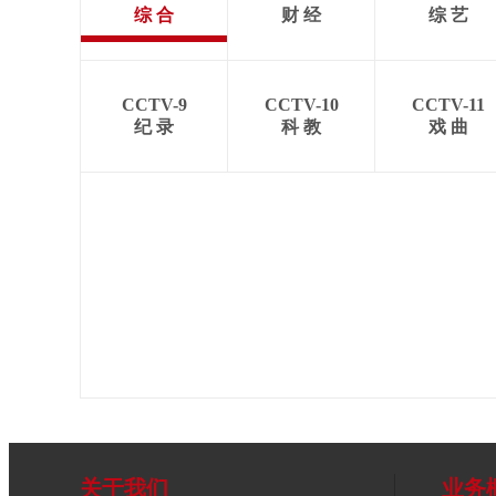
综 合
财 经
综 艺
CCTV-9
CCTV-10
CCTV-11
纪 录
科 教
戏 曲
关于我们
业务