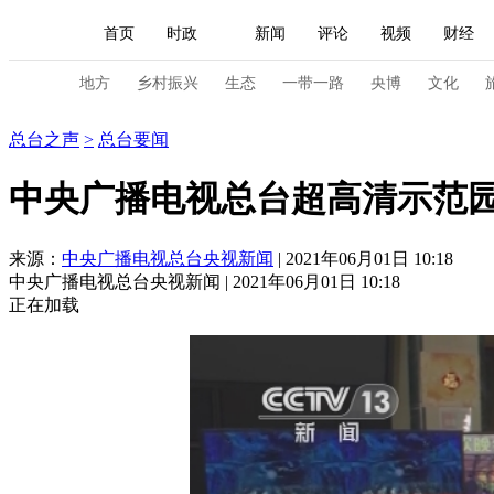
首页
时政
新闻
评论
视频
财经
人民领袖习近平
直播
海外频道
片库
iPanda
栏目大全
联播+
English
中国领导人
节目单
Монгол
听音
央视快评
微视频
习
地方
乡村振兴
生态
一带一路
央博
文化
总台之声
总台之声
>
总台要闻
总台春晚
网络春晚
共产党员网
秧纪录
中央广播电视总台超高清示范
新闻
国内
国际
评论
经济
军事
来源：
中央广播电视总台央视新闻
| 2021年06月01日 10:18
中央广播电视总台央视新闻 | 2021年06月01日 10:18
人民领袖习近平
联播+
热解读
天天学习
正在加载
视频
小央视频
小央直播
直播中国
熊猫
现场
前线
比划
快看
蓝海中国
新兵
体育
直播
竞猜
2026年世界杯
2026年
VIP会员
CCTV奥林匹克频道
生活体育大会