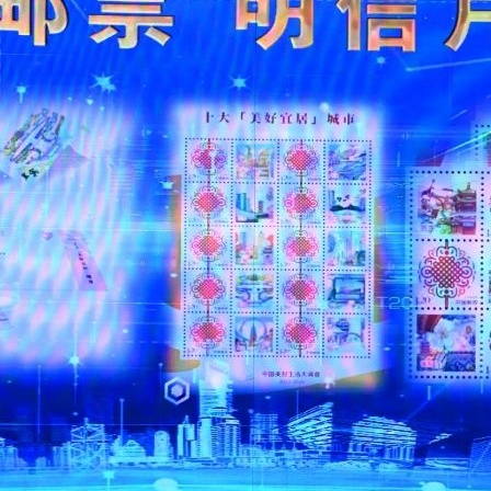
央博
非遗
文化
旅游
科普
健康
乐龄
阅读
云起
超级工厂
智敬中国
全民健康
颜选攻略
海洋
热播榜
总台企业白名单