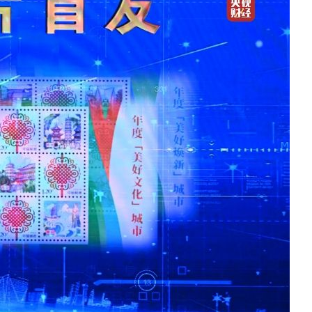
艺术
汽车
数智
5G
产业+
时尚
天气
才艺
网展
央央好物