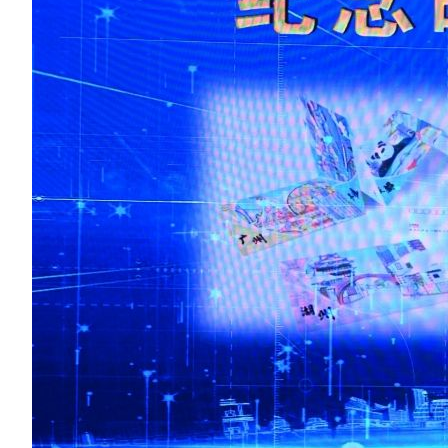
财经
教育
乡村振兴
生态环境
一带一路
大国智造
大国展会
大国保险
云顶对话
CCTV.节目官网
直播
节目单
栏目
片库