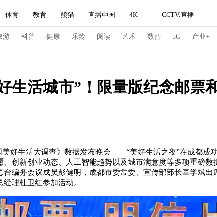
体育
教育
熊猫
直播中国
4K
CCTV.直播
式妙语
主持人
下载央视影音
热解读
天天学习
旅游
科普
健康
乐龄
阅读
艺术
数智
5G
产业+
纪录片网
国家大剧院
大型活动
好生活城市”！限量版纪念邮票
科技
法治
文娱
人物
公益
图片
习式妙语
央视快评
央视网评
光华锐评
锋面
频道
VR/AR
4K专区
全景新闻
《中国美好生活大调查》数据发布晚会——“美好生活之夜”在成都
愿、创新创业动态、人工智能趋势以及城市满意度等多项重磅数据
请入列
人生第一次
人生第二次
总台编务会议成员彭健明，成都市委常委、宣传部部长辜学斌出席
总经理杜卫红参加活动。
冬奥会
CBA
NBA
中超
国足
国际足球
网球
综
体育江湖
文化体育
冰雪道路
足球道路