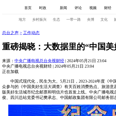
首页
时政
新闻
评论
视频
财经
人民领袖习近平
直播
海外频道
片库
iPanda
栏目大全
联播+
English
中国领导人
节目单
Монгол
听音
央视快评
微视频
习
地方
乡村振兴
生态
一带一路
央博
文化
总台之声
总台之声
>
工作动态
总台春晚
网络春晚
共产党员网
秧纪录
重磅揭晓：大数据里的“中国美
新闻
国内
国际
评论
经济
军事
来源：
中央广播电视总台央视财经
| 2024年05月21日 23:04
中央广播电视总台央视财经 | 2024年05月21日 23:04
人民领袖习近平
联播+
热解读
天天学习
正在加载
视频
小央视频
小央直播
直播中国
熊猫
中国式现代化，民生为大。5月21日，2023-2024年度
众参与的《中国美好生活大调查》有关百姓消费热点、旅游意
现场
前线
比划
快看
蓝海中国
新兵
版美好生活城市纪念邮票和明信片也首发上线。中央广播电视
俊、四川总站党委书记樊承志、中国邮政集团有限公司邮务部
体育
直播
竞猜
2026年世界杯
2026年
VIP会员
CCTV奥林匹克频道
生活体育大会