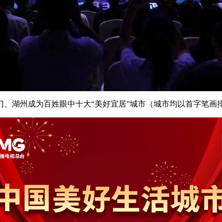
湖州成为百姓眼中十大“美好宜居”城市（城市均以首字笔画