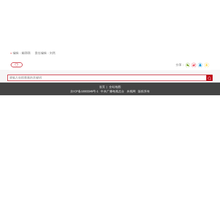
编辑：戴萌萌
责任编辑：刘亮
分享：
首页
|
全站地图
京ICP备10003349号-1
中央广播电视总台
央视网
版权所有