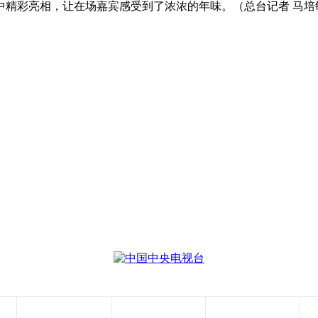
中精彩亮相，让在场嘉宾感受到了浓浓的年味。（总台记者 马培
央博
非遗
文化
旅游
科普
健康
乐龄
阅读
云起
超级工厂
智敬中国
全民健康
颜选攻略
海洋
热播榜
总台企业白名单