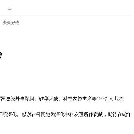
中
央央好物
会
摩罗总统外事顾问、驻华大使、科中友协主席等120余人出席。
不断深化。感谢在科同胞为深化中科友谊所作贡献，期待在蛇年
合体育
亚冬会