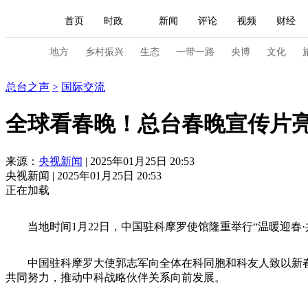
首页
时政
新闻
评论
视频
财经
人民领袖习近平
直播
海外频道
片库
iPanda
栏目大全
联播+
English
中国领导人
节目单
Монгол
听音
央视快评
微视频
习
地方
乡村振兴
生态
一带一路
央博
文化
总台之声
总台之声
>
国际交流
总台春晚
网络春晚
共产党员网
秧纪录
全球看春晚！总台春晚宣传片
新闻
国内
国际
评论
经济
军事
来源：
央视新闻
| 2025年01月25日 20:53
央视新闻 | 2025年01月25日 20:53
人民领袖习近平
联播+
热解读
天天学习
正在加载
视频
小央视频
小央直播
直播中国
熊猫
当地时间1月22日，中国驻科摩罗使馆隆重举行“温暖迎春·共
现场
前线
比划
快看
蓝海中国
新兵
中国驻科摩罗大使郭志军向全体在科同胞和科友人致以新春祝
体育
直播
竞猜
2026年世界杯
2026年
共同努力，推动中科战略伙伴关系向前发展。
VIP会员
CCTV奥林匹克频道
生活体育大会