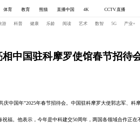
体育
教育
熊猫
直播中国
4K
CCTV.直播
式妙语
主持人
下载央视影音
热解读
天天学习
旅游
科普
健康
乐龄
阅读
艺术
数智
5G
产业+
纪录片网
国家大剧院
大型活动
亮相中国驻科摩罗使馆春节招待
科技
法治
文娱
人物
公益
图片
习式妙语
央视快评
央视网评
光华锐评
锋面
频道
VR/AR
4K专区
全景新闻
庆中国年”2025年春节招待会。中国驻科摩罗大使郭志军、科
请入列
人生第一次
人生第二次
福。他表示，今年是中科建交50周年，两国各领域合作正在
冬奥会
CBA
NBA
中超
国足
国际足球
网球
综
体育江湖
文化体育
冰雪道路
足球道路