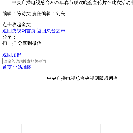
中央广播电视总台2025年春节联欢晚会宣传片在此次活动
财经
教育
乡村振兴
生态环境
一带一路
编辑：陈诗文
责任编辑：刘亮
大国智造
大国展会
大国保险
云顶对话
点击收起全文
返回央视网首页
返回总台之声
分享：
扫一扫 分享到微信
|
返回顶部
CCTV.节目官网
直播
节目单
栏目
片库
首页
|
全站地图
京ICP备10003349号-1
中央广播电视总台
央视网
版权所有