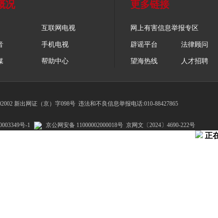
概况
更多链接
互联网电视
网上有害信息举报专区
音
手机电视
辟谣平台
法律顾问
媒
帮助中心
望海热线
人才招聘
002 新出网证（京）字098号
违法和不良信息举报电话:010-88427865
003349号-1
京公网安备 11000002000018号
京网文〔2024〕4690-222号
正