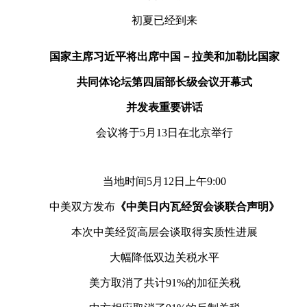
初夏已经到来
央博
非遗
文化
旅游
科普
健康
乐龄
阅读
云起
超级工厂
智敬中国
全民健康
颜选攻略
海洋
国家主席习近平将出席中国－拉美和加勒比国家
共同体论坛第四届部长级会议开幕式
并发表重要讲话
收视榜
总台企业白名单
会议将于5月13日在北京举行
当地时间5月12日上午9:00
中美双方发布
《中美日内瓦经贸会谈联合声明》
本次中美经贸高层会谈取得实质性进展
大幅降低双边关税水平
美方取消了共计91%的加征关税