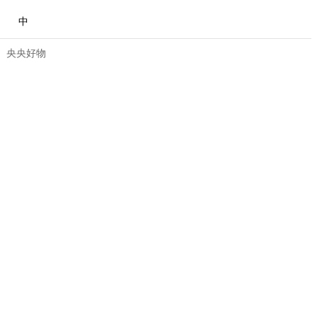
中
央央好物
合体育
亚冬会