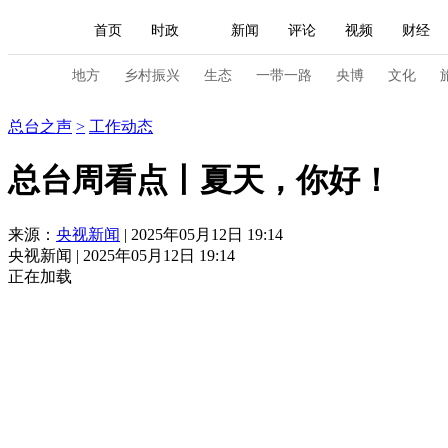
首页
时政
新闻
评论
视频
财经
人民领袖习近平
直播
海外频道
片库
iPanda
栏目大全
联播+
English
中国领导人
节目单
Монгол
听音
央视快评
微视频
习
地方
乡村振兴
生态
一带一路
央博
文化
总台之声
总台之声
>
工作动态
总台春晚
网络春晚
共产党员网
秧纪录
总台周看点丨夏天，你好！
新闻
国内
国际
评论
经济
军事
来源：
央视新闻
| 2025年05月12日 19:14
央视新闻 | 2025年05月12日 19:14
人民领袖习近平
联播+
热解读
天天学习
正在加载
视频
小央视频
小央直播
直播中国
熊猫
现场
前线
比划
快看
蓝海中国
新兵
体育
直播
竞猜
2026年世界杯
2026年
VIP会员
CCTV奥林匹克频道
生活体育大会