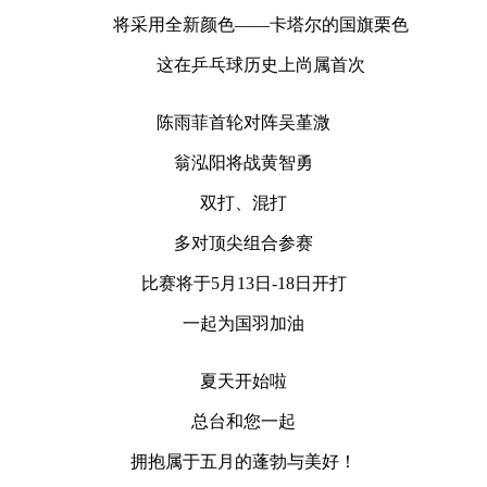
将采用全新颜色——卡塔尔的国旗栗色
这在乒乓球历史上尚属首次
陈雨菲首轮对阵吴堇溦
翁泓阳将战黄智勇
双打、混打
多对顶尖组合参赛
比赛将于5月13日-18日开打
一起为国羽加油
夏天开始啦
总台和您一起
拥抱属于五月的蓬勃与美好！