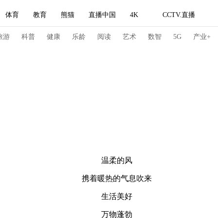
体育
教育
熊猫
直播中国
4K
CCTV.直播
式妙语
主持人
下载央视影音
热解读
天天学习
旅游
科普
健康
乐龄
阅读
艺术
数智
5G
产业+
纪录片网
国家大剧院
大型活动
科技
法治
文娱
人物
公益
图片
习式妙语
央视快评
央视网评
光华锐评
锋面
频道
VR/AR
4K专区
全景新闻
温柔的风
请入列
人生第一次
人生第二次
携着暖热的气息吹来
冬奥会
CBA
NBA
中超
国足
国际足球
网球
综
生活美好
体育江湖
文化体育
冰雪道路
足球道路
万物蓬勃