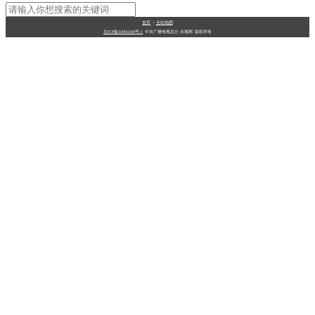
财经
教育
乡村振兴
生态环境
一带一路
央博
首页
|
全站地图
京ICP备10003349号-1
中央广播电视总台
央视网
版权所有
大国智造
大国展会
大国保险
云顶对话
云起
超
CCTV.节目官网
直播
节目单
栏目
片库
热播榜