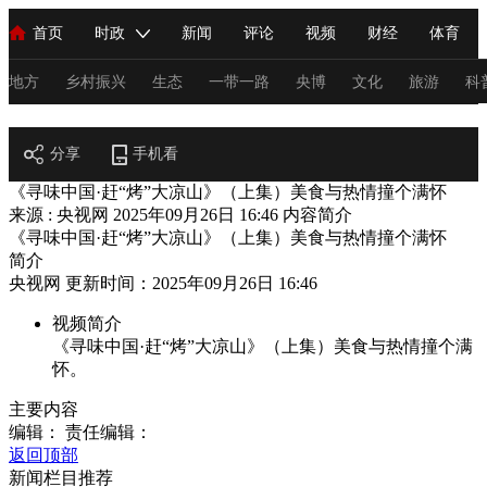
首页
时政
新闻
评论
视频
财经
体育
人民领袖习近平
直播
海外频道
片库
iPanda
栏目大全
联播+
English
中国领导人
节目单
Монгол
听音
央视快评
微视频
习式妙语
主持人
地方
乡村振兴
生态
一带一路
央博
文化
旅游
科
文化
总台春晚
分享
手机看
网络春晚
共产党员网
秧纪录
纪录片网
《寻味中国·赶“烤”大凉山》（上集）美食与热情撞个满怀
来源 : 央视网
2025年09月26日 16:46
内容简介
《寻味中国·赶“烤”大凉山》（上集）美食与热情撞个满怀
新闻
国内
国际
评论
经济
军事
科技
法
简介
央视网 更新时间：2025年09月26日 16:46
人民领袖习近平
联播+
热解读
天天学习
习式妙语
视频简介
视频
小央视频
小央直播
直播中国
熊猫频道
V
《寻味中国·赶“烤”大凉山》（上集）美食与热情撞个满
怀。
现场
前线
比划
快看
蓝海中国
新兵请入列
主要内容
体育
直播
竞猜
2026年世界杯
2026年冬奥会
C
编辑：
责任编辑：
返回顶部
VIP会员
CCTV奥林匹克频道
生活体育大会
体育江湖
新闻栏目推荐