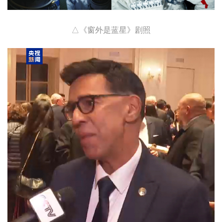
△《窗外是蓝星》剧照