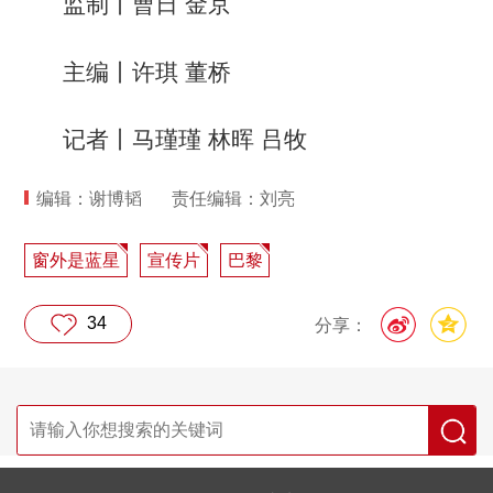
监制丨曹日 金京
主编丨许琪 董桥
记者丨马瑾瑾 林晖 吕牧
编辑：谢博韬
责任编辑：刘亮
窗外是蓝星
宣传片
巴黎
34
分享：