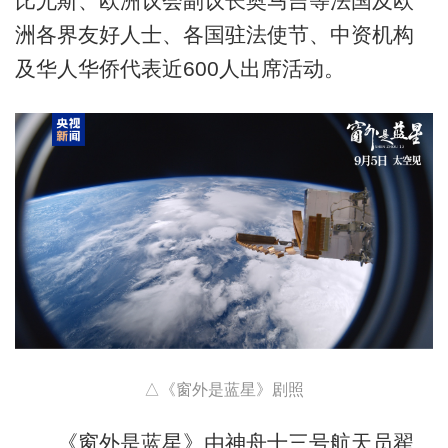
比尤斯、欧洲议会副议长奥马吉等法国及欧
洲各界友好人士、各国驻法使节、中资机构
及华人华侨代表近600人出席活动。
△《窗外是蓝星》剧照
《窗外是蓝星》由神舟十三号航天员翟