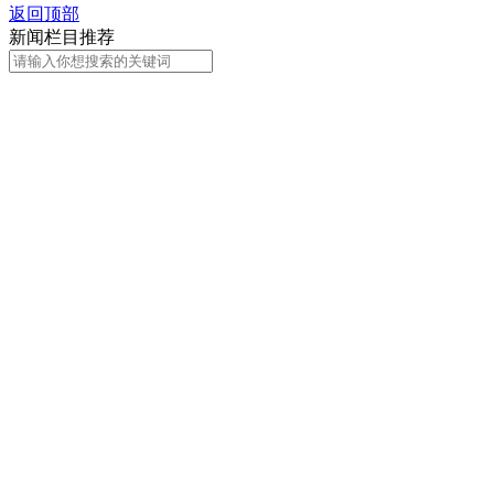
返回顶部
财经
教育
乡村振兴
生态环境
一带一路
央博
新闻栏目推荐
大国智造
大国展会
大国保险
云顶对话
云起
超
CCTV.节目官网
直播
节目单
栏目
片库
热播榜