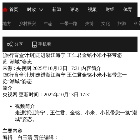
首页
时政
新闻
评论
视频
财经
体育
人民领袖习近平
直播
海外频道
片库
iPanda
栏目大全
联播+
English
中国领导人
节目单
Монгол
听音
央视快评
微视频
习式妙语
主持人
地方
乡村振兴
生态
一带一路
央博
文化
旅游
科
文化
总台春晚
分享
手机看
网络春晚
共产党员网
秧纪录
纪录片网
[旅行盲盒计划]走进浙江海宁 王仁君金铭小米小苌带您一
览“潮城”姿态
来源 : 央视网
2025年10月13日 17:31
内容简介
新闻
国内
国际
评论
经济
军事
科技
法
[旅行盲盒计划]走进浙江海宁 王仁君金铭小米小苌带您一
览“潮城”姿态
人民领袖习近平
联播+
热解读
天天学习
习式妙语
简介
央视网 更新时间：2025年10月13日 17:31
视频
小央视频
小央直播
直播中国
熊猫频道
V
视频简介
现场
前线
比划
快看
蓝海中国
新兵请入列
走进浙江海宁，王仁君、金铭、小米、小苌带您一览“潮
城”姿态。
体育
直播
竞猜
2026年世界杯
2026年冬奥会
C
主要内容
VIP会员
CCTV奥林匹克频道
生活体育大会
体育江湖
编辑：白玉清
责任编辑：