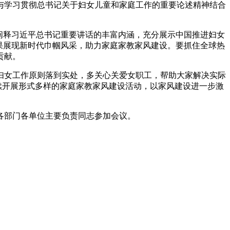
与学习贯彻总书记关于妇女儿童和家庭工作的重要论述精神结合
艺术
汽车
数智
5G
产业+
阐释习近平总书记重要讲话的丰富内涵，充分展示中国推进妇女
时尚
天气
才艺
网展
央央好物
成果展现新时代巾帼风采，助力家庭家教家风建设。要抓住全球热
贡献。
妇女工作原则落到实处，多关心关爱女职工，帮助大家解决实际
续开展形式多样的家庭家教家风建设活动，以家风建设进一步激
台各部门各单位主要负责同志参加会议。