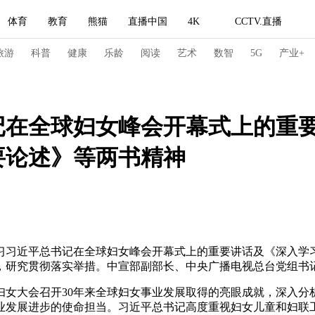
体育
教育
熊猫
直播中国
4K
CCTV.直播
式妙语
主持人
下载央视影音
热解读
天天学习
旅游
科普
健康
乐龄
阅读
艺术
数智
5G
产业+
纪录片网
国家大剧院
大型活动
记在全球妇女峰会开幕式上的重
要论述》等两书精神
科技
法治
文娱
人物
公益
图片
习式妙语
央视快评
央视网评
光华锐评
锋面
频道
VR/AR
4K专区
全景新闻
请入列
人生第一次
人生第二次
学习习近平总书记在全球妇女峰会开幕式上的重要讲话及《深入
，研究贯彻落实举措。中宣部副部长、中央广播电视总台党组书
冬奥会
CBA
NBA
中超
国足
国际足球
网球
综
妇女大会召开30年来全球妇女事业发展取得的亮眼成就，深入分
体育江湖
文化体育
冰雪道路
足球道路
业发展进步的使命担当。习近平总书记高度重视妇女儿童和妇联