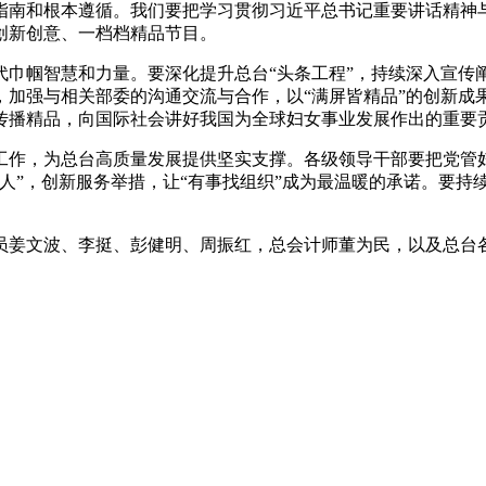
指南和根本遵循。我们要把学习贯彻习近平总书记重要讲话精神
创新创意、一档档精品节目。
央博
非遗
文化
旅游
科普
健康
乐龄
阅读
代巾帼智慧和力量。要深化提升总台“头条工程”，持续深入宣传
云起
超级工厂
智敬中国
全民健康
颜选攻略
海洋
播，加强与相关部委的沟通交流与合作，以“满屏皆精品”的创新
传播精品，向国际社会讲好我国为全球妇女事业发展作出的重要
工作，为总台高质量发展提供坚实支撑。各级领导干部要把党管
人”，创新服务举措，让“有事找组织”成为最温暖的承诺。要持
热播榜
总台企业白名单
员姜文波、李挺、彭健明、周振红，总会计师董为民，以及总