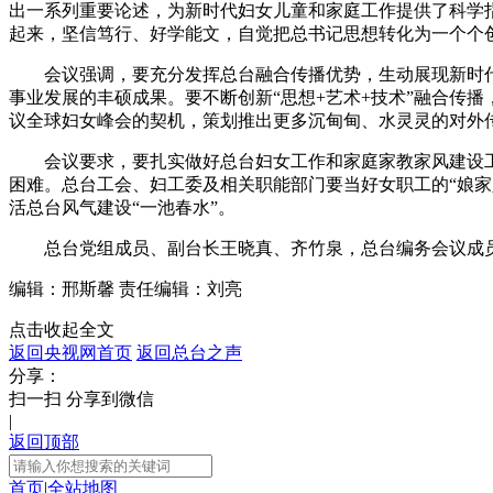
出一系列重要论述，为新时代妇女儿童和家庭工作提供了科学
起来，坚信笃行、好学能文，自觉把总书记思想转化为一个个
财经
教育
乡村振兴
生态环境
一带一路
会议强调，要充分发挥总台融合传播优势，生动展现新时
大国智造
大国展会
大国保险
云顶对话
事业发展的丰硕成果。要不断创新“思想+艺术+技术”融合传
议全球妇女峰会的契机，策划推出更多沉甸甸、水灵灵的对外
会议要求，要扎实做好总台妇女工作和家庭家教家风建设
困难。总台工会、妇工委及相关职能部门要当好女职工的“娘家
活总台风气建设“一池春水”。
CCTV.节目官网
直播
节目单
栏目
片库
总台党组成员、副台长王晓真、齐竹泉，总台编务会议成
编辑：邢斯馨
责任编辑：刘亮
点击收起全文
返回央视网首页
返回总台之声
分享：
扫一扫 分享到微信
|
返回顶部
首页
|
全站地图