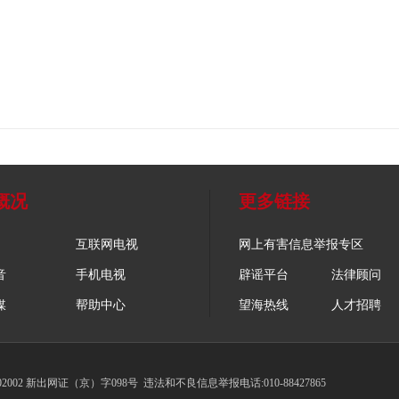
概况
更多链接
互联网电视
网上有害信息举报专区
音
手机电视
辟谣平台
法律顾问
媒
帮助中心
望海热线
人才招聘
002 新出网证（京）字098号
违法和不良信息举报电话:010-88427865