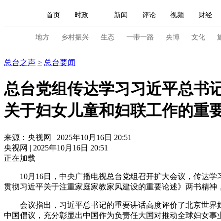
首页
时政
新闻
评论
视频
财经
人民领袖习近平
直播
海外频道
片库
iPanda
栏目大全
联播+
English
中国领导人
节目单
Монгол
听音
央视快评
微视频
习
地方
乡村振兴
生态
一带一路
央博
文化
总台之声
总台之声
>
总台要闻
总台春晚
网络春晚
共产党员网
秧纪录
总台党组传达学习习近平总书
关于妇女儿童和妇联工作的重
新闻
国内
国际
评论
经济
军事
人民领袖习近平
联播+
热解读
天天学习
来源：央视网 | 2025年10月16日 20:51
央视网 | 2025年10月16日 20:51
视频
小央视频
小央直播
直播中国
熊猫
正在加载
现场
前线
比划
快看
蓝海中国
新兵
10月16日，中央广播电视总台党组召开扩大会议，传达
贯彻习近平关于注重家庭家教家风建设的重要论述》两书精神
体育
直播
竞猜
2026年世界杯
2026年
会议指出，习近平总书记的重要讲话高度评价了北京世界
VIP会员
CCTV奥林匹克频道
生活体育大会
中国倡议，充分彰显出中国作为负责任大国对推动全球妇女事