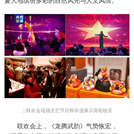
夏大地缤纷多彩的自然风光与人文风情。
△联欢会现场文艺节目和非遗展示异彩纷呈
联欢会上，《龙腾武韵》气势恢宏，