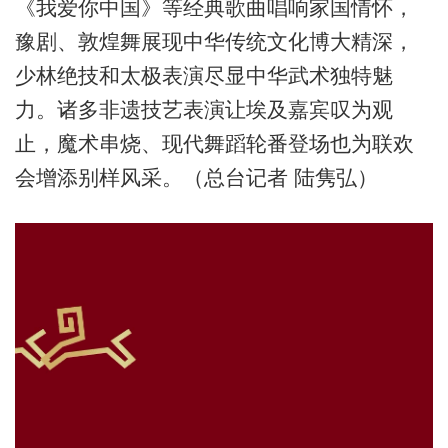
《我爱你中国》等经典歌曲唱响家国情怀，
豫剧、敦煌舞展现中华传统文化博大精深，
少林绝技和太极表演尽显中华武术独特魅
力。诸多非遗技艺表演让埃及嘉宾叹为观
止，魔术串烧、现代舞蹈轮番登场也为联欢
会增添别样风采。（总台记者 陆隽弘）