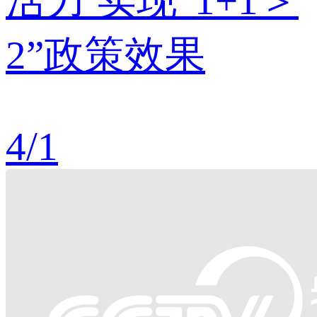
活力 实现“1+1＞
2”政策效果
4
/
1